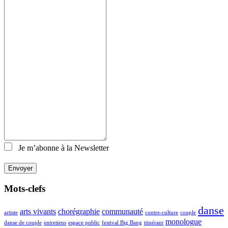
Je m’abonne à la Newsletter
Envoyer
Mots-clefs
danse
arts vivants
chorégraphie
communauté
artiste
contre-culture
couple
monologue
danse de couple
entretiens
espace public
festival Big Bang
itinérant