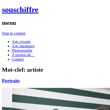
souschiffre
menu
Skip to content
Arts vivants
Arts plastiques
Photographie
A propos de…
Contact
Mot-clef:
artiste
Portraits