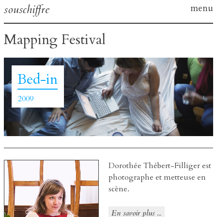
Skip
souschiffre
menu
to
content
Mapping Festival
Bed-in
2009
Dorothée Thébert-Filliger
est
photographe et metteuse en
scène.
En savoir plus ...