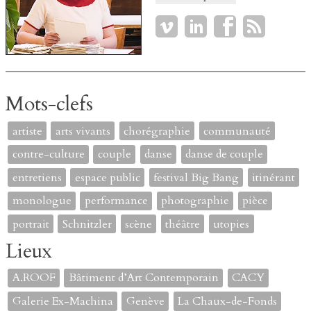
Mots-clefs
artiste
arts vivants
chorégraphie
communauté
contre-culture
couple
danse
danse de couple
entretiens
espace public
festival Big Bang
itinérant
monologue
performance
photographie
pièce
portrait
Schnitzler
scène
théâtre
utopies
Lieux
A.ROOF
Bâtiment d’Art Contemporain
CACY
Galerie Ex-Machina
Genève
La Chaux-de-Fonds