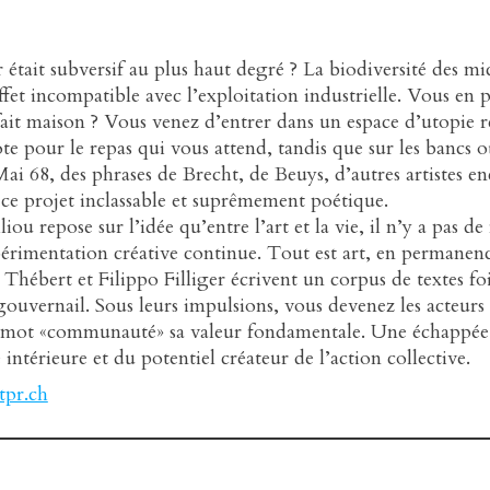
r était subversif au plus haut degré ? La biodiversité des m
fet incompatible avec l’exploitation industrielle. Vous en 
it maison ? Vous venez d’entrer dans un espace d’utopie r
e pour le repas qui vous attend, tandis que sur les bancs où
Mai 68, des phrases de Brecht, de Beuys, d’autres artistes e
e ce projet inclassable et suprêmement poétique.
iou repose sur l’idée qu’entre l’art et la vie, il n’y a pas de
périmentation créative continue. Tout est art, en permanenc
 Thébert et Filippo Filliger écrivent un corpus de textes fo
ouvernail. Sous leurs impulsions, vous devenez les acteurs 
 mot «communauté» sa valeur fondamentale. Une échappée 
 intérieure et du potentiel créateur de l’action collective.
pr.ch