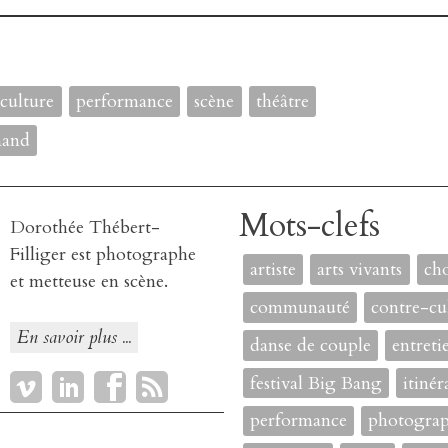
culture
performance
scène
théâtre
mand
Mots-clefs
Dorothée Thébert-
Filliger
est photographe
artiste
arts vivants
ch
et metteuse en scène.
communauté
contre-cu
En savoir plus ...
danse de couple
entreti
festival Big Bang
itinér
performance
photograp