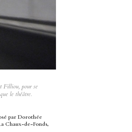
 Filliou, pour se
que le théâtre.
posé par Dorothée
 La Chaux-de-Fonds,