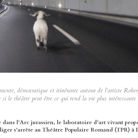
ente, démocratique et itinérante autour de l’artiste Robert
i le théâtre peut être ce qui rend la vie plus intéressante 
dans l’Arc jurassien, le laboratoire d’art vivant pro
lliger s’arrête au Théâtre Populaire Romand (TPR) à